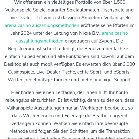
Wir offerieren ein vielfältiges Portfolio von über 1.500
Vulkanspiele Spiele, darunter Spielautomaten, Tischspiele und
Live‑Dealer‑Titel von erstklassigen Anbietern. Vulkanspiele
arena casino auszahlungsmethoden
eröffnete seine Pforten im
Jahr 2024 unter der Leitung von Nixxe B.V.,
arena casino
auszahlungsmethoden
eingetragen auf Zypern. Die
Registrierung ist schnell erledigt, die Benutzeroberfläche ist
einfach zu bedienen und alle Funktionen sind sowohl auf dem
Desktop als auch mobil verfügbar. Es erwarten dich über 3.000
Casinospiele, Live-Dealer-Tische, echte Sport- und eSports-
Wetten, regelmäßige Turniere und mehrsprachiger Support.
Hier finden Sie einen Leitfaden, der Ihnen hilft, Ihr Konto
reibungslos einzurichten. Es ist wichtig, daran zu denken, dass
Vulkanspiele Auszahlungen nur an Werktagen bearbeitet, so
dass Wochenenden und Feiertage die Bearbeitungszeit
verlängern können. Wählen Sie einfach Ihre bevorzugte
Methode und folgen Sie den Schritten, um die Transaktion
abzuschließen. Hier finden Sie einen klaren Überblick darüber,